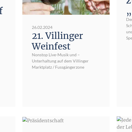
z
f
„
De
Sch
26.02.2024
und
21. Villinger
Spe
Weinfest
Nonstop Live-Musik und –
Unterhaltung auf dem Villinger
Marktplatz / Fussgängerzone