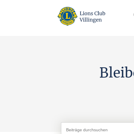
Blei
Search
for: