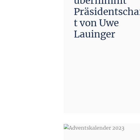
übernimmt
Präsidentscha
t von Uwe
Lauinger