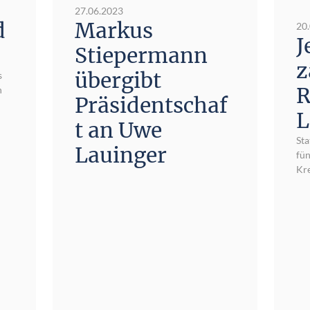
27.06.2023
d
Markus
20
J
Stiepermann
z
übergibt
s
R
n
Präsidentschaf
L
t an Uwe
Sta
Lauinger
fün
Kre